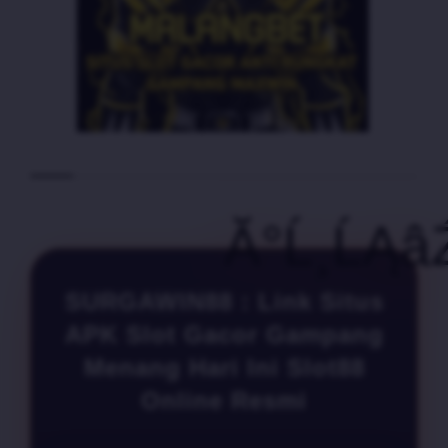
SURGAWIN88 : Link Situs
APK Slot Gacor Gampang
Menang Hari Ini Slot88
Online Resmi