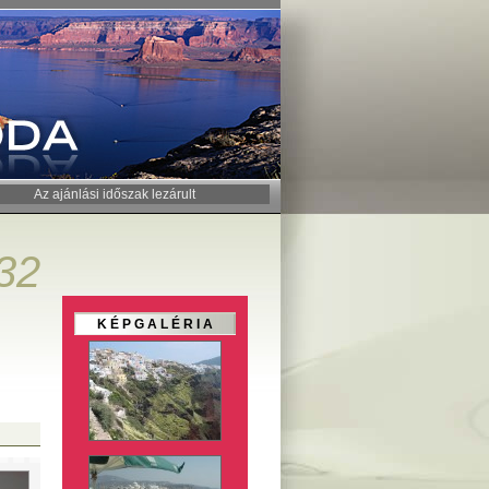
Az ajánlási időszak lezárult
32
K É P G A L É R I A