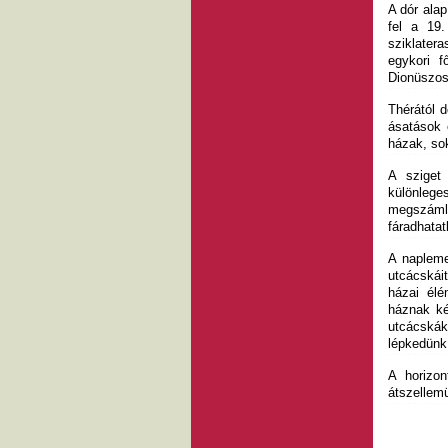
A dór alap
fel a 19.
sziklatera
egykori f
Dionüszosz
Thérától d
ásatások 
házak, sok
A sziget 
különleg
megszámlá
fáradhatat
A naplemen
utcácskáit
házai élé
háznak ké
utcácskák
lépkedünk
A horizon
átszellem