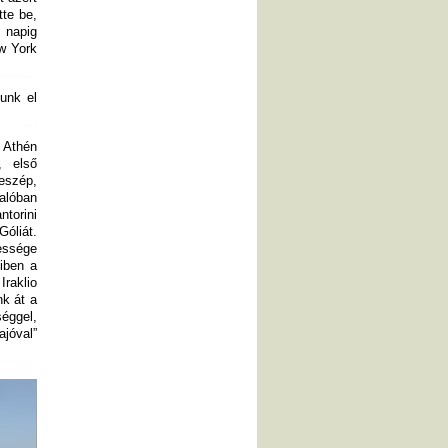
tte be,
 napig
w York
junk el
Athén
, első
eszép,
valóban
torini
liát.
essége
iben a
raklio
nk át a
séggel,
jóval”