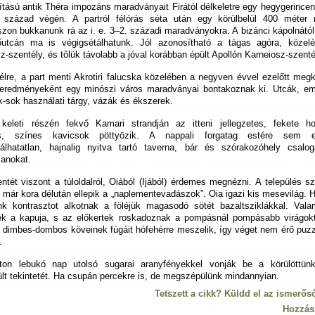
ítású antik Théra impozáns maradványait Firától délkeletre egy hegygerincen
 század végén. A partról félórás séta után egy körülbelül 400 méter
szon bukkanunk rá az i. e. 3–2. századi maradványokra. A bizánci kápolnától
őutcán ma is végigsétálhatunk. Jól azonosítható a tágas agóra, közel
-szentély, és tőlük távolabb a jóval korábban épült Apollón Karneiosz-szenté
élre, a part menti Akrotiri falucska közelében a negyven évvel ezelőtt meg
eredményeként egy minószi város maradványai bontakoznak ki. Utcák, em
-sok használati tárgy, vázák és ékszerek.
keleti részén fekvő Kamari strandján az itteni jellegzetes, fekete h
es, színes kavicsok pöttyözik. A nappali forgatag estére sem e
lhatatlan, hajnalig nyitva tartó taverna, bár és szórakozóhely csalog
lanokat.
tét viszont a túloldalról, Oiából (Ijából) érdemes megnézni. A település s
 már kora délután ellepik a „naplementevadászok”. Oia igazi kis mesevilág. 
nk kontrasztot alkotnak a föléjük magasodó sötét bazaltsziklákkal. Vala
k a kapuja, s az előkertek roskadoznak a pompásnál pompásabb virágokt
 dimbes-dombos köveinek fúgáit hófehérre meszelik, így véget nem érő puzz
.
ton lebukó nap utolsó sugarai aranyfényekkel vonják be a körülöttünk
ült tekintetét. Ha csupán percekre is, de megszépülünk mindannyian.
Tetszett a cikk? Küldd el az ismerős
Hozzás