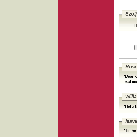
Szólj
H
Rose
"Dear k
explain
will
"Hello 
leav
"To the