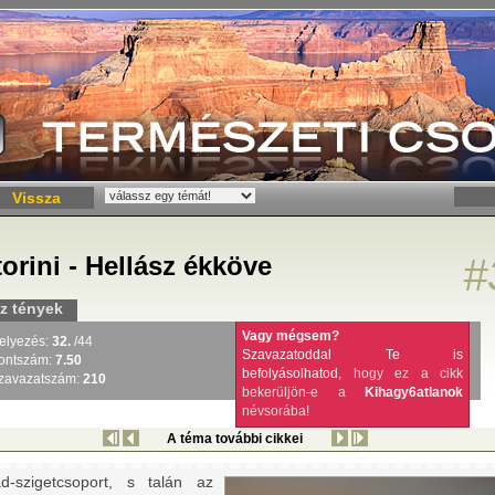
Vissza
orini - Hellász ékköve
#
z tények
Vagy mégsem?
elyezés:
32.
/44
Szavazatoddal Te is
ontszám:
7.50
befolyásolhatod
, hogy ez a cikk
zavazatszám:
210
bekerüljön-e a
Kihagy6atlanok
névsorába!
A téma további cikkei
ád-szigetcsoport, s talán az