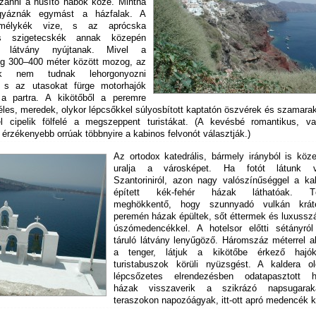
zanni a hűsítő habok közé. Mintha
igyáznák egymást a házfalak. A
 mélykék vize, s az aprócska
us szigetecskék annak közepén
en látvány nyújtanak. Mivel a
g 300–400 méter között mozog, az
rók nem tudnak lehorgonyozni
, s az utasokat fürge motorhajók
k a partra. A kikötőből a peremre
éles, meredek, olykor lépcsőkkel súlyosbított kaptatón öszvérek és szamara
l cipelik fölfelé a megszeppent turistákat. (A kevésbé romantikus, v
 érzékenyebb orrúak többnyire a kabinos felvonót választják.)
Az ortodox katedrális, bármely irányból is köze
uralja a városképet. Ha fotót látunk v
Szantoriniról, azon nagy valószínűséggel a kal
épített kék-fehér házak láthatóak. Té
meghökkentő, hogy szunnyadó vulkán krát
peremén házak épültek, sőt éttermek és luxussz
úszómedencékkel. A hotelsor előtti sétányról
táruló látvány lenyűgöző. Háromszáz méterrel a
a tenger, látjuk a kikötőbe érkező hajó
turistabuszok körüli nyüzsgést. A kaldera ol
lépcsőzetes elrendezésben odatapasztott h
házak visszaverik a szikrázó napsugara
teraszokon napozóágyak, itt-ott apró medencék k