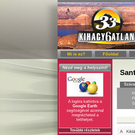
Mi is ez?
Főoldal
Nézd meg a helyszínt!
Sant
Szára
H
P
A logóra kattintva a
S
Google Earth
segítségével azonnal
megnézheted a
tetthelyet.
További részletek
A Kikl