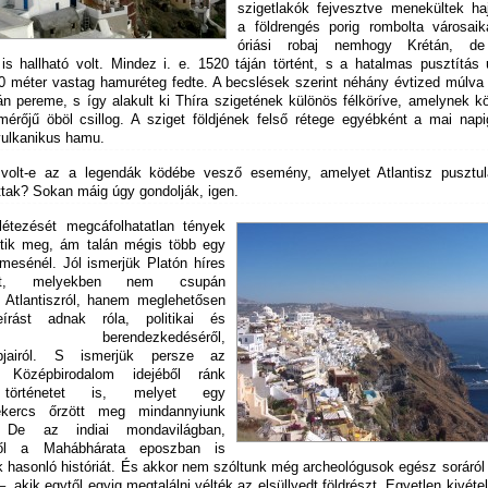
szigetlakók fejvesztve menekültek haj
a földrengés porig rombolta városaik
óriási robaj nemhogy Krétán, d
is hallható volt. Mindez i. e. 1520 táján történt, s a hatalmas pusztítás
30 méter vastag hamuréteg fedte. A becslések szerint néhány évtized múlva
án pereme, s így alakult ki Thíra szigetének különös félköríve, amelynek 
érőjű öböl csillog. A sziget földjének felső rétege egyébként a mai napi
vulkanikus hamu.
volt-e az a legendák ködébe vesző esemény, amelyet Atlantisz pusztul
ttak? Sokan máig úgy gondolják, igen.
 létezését megcáfolhatatlan tények
tik meg, ám talán mégis több egy
mesénél. Jól ismerjük Platón híres
sait, melyekben nem csupán
 Atlantiszról, hanem meglehetősen
eírást adnak róla, politikai és
ági berendezkedéséről,
pjairól. S ismerjük persze az
i Középbirodalom idejéből ránk
történetet is, melyet egy
tekercs őrzött meg mindannyiunk
 De az indiai mondavilágban,
ről a Mahábhárata eposzban is
nk hasonló históriát. És akkor nem szóltunk még archeológusok egész soráró
–, akik egytől egyig megtalálni vélték az elsüllyedt földrészt. Egyetlen kivétel