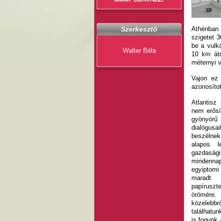
Szerkesztő
Athénban 
szigetet 
be a vulk
Walter Béla
10 km átm
méternyi 
Vajon ez 
azonosíto
Atlantisz
nem erősí
gyönyörű 
dialógu
beszélnek
alapos l
gazdas
mindenna
egyiptom
maradt 
papírusz
örömére.
közelebb
találhatu
is fogunk 