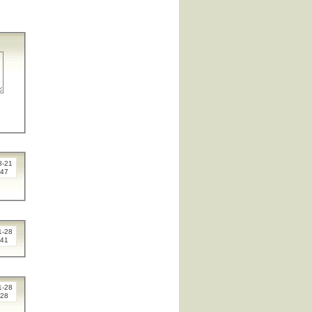
8-21
:47
1-28
:41
1-28
:28