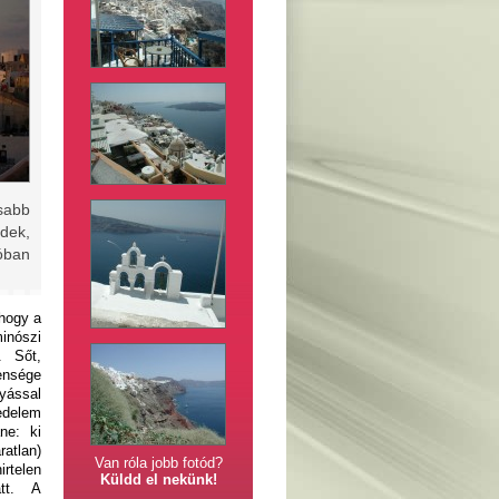
sabb
edek,
óban
 hogy a
inószi
. Sőt,
ensége
lyással
kedelem
ne: ki
ratlan)
Van róla jobb fotód?
irtelen
Küldd el nekünk!
tt. A