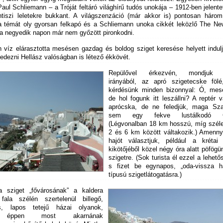
aul Schliemann – a Tróját feltáró világhírű tudós unokája – 1912-ben jelente
ntiszi leletekre bukkant. A világszenzáció (már akkor is) pontosan három
s a témát oly gyorsan felkapó és a Schliemann unoka cikkét leközlő The Ne
a negyedik napon már nem győzött pironkodni.
n víz elárasztotta mesésen gazdag és boldog sziget keresése helyett indul
fedezni Hellász valóságban is létező ékkövét.
Repülővel érkezvén, mondjuk 
irányából, az apró szigetecske fölé
kérdésünk minden bizonnyal: Ó, mes
de hol fogunk itt leszállni? A reptér 
aprócska, de ne feledjük, maga Szan
sem egy fekve lustálkodó Gó
(Légvonalban 18 km hosszú, míg szél
2 és 6 km között váltakozik.) Amenny
hajót választjuk, például a krétai I
kikötőjéből közel négy óra alatt pöfögü
szigetre. (Sok turista él ezzel a lehető
s fizet be egynapos, „oda-vissza ha
típusú szigetlátogatásra.)
a sziget „fővárosának” a kaldera
fala szélén szertelenül billegő,
tes, lapos tetejű házai olyanok,
 éppen most akarnának