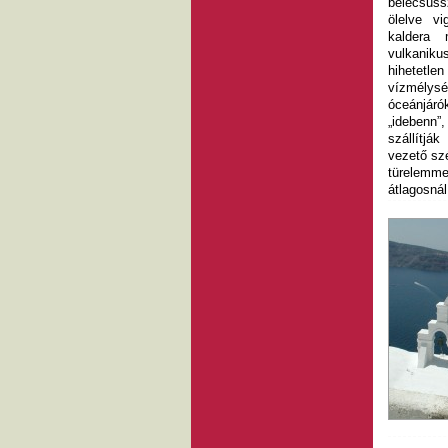
belecsuss
ölelve v
kaldera
vulkanik
hihetetl
vízmélysé
óceánjá
„idebenn”
szállítjá
vezető sz
türelemme
átlagosnál