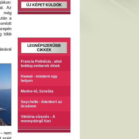
óikon:
ÚJ KÉPET KÜLDÖK
at. Az
e még
 után a
 omlott
közepén
g több
LEGNÉPSZERŰBB
ásával
CIKKEK
Francia Polinézia - ahol
boldog emberek élnek
Hawaii - mindent egy
helyen
Medve-tó, Szováta
Seychelle - édenkert az
óceánon
Viktória-vízesés - A
mennydörgő füst
l – nem
t azért