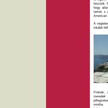
teszünk: P
hogy atla
tartott, 
American 
A végtele
inkább fel
Firának, 
meredek 
jellegze
mintha