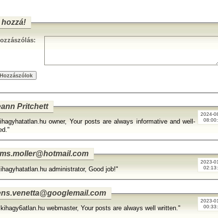
 hozzá!
ozzászólás:
ann Pritchett
2024-0
08:00
ihagyhatatlan.hu owner, Your posts are always informative and well-
ed."
iams.moller@hotmail.com
2023-0
02:13
kihagyhatatlan.hu administrator, Good job!"
ens.venetta@googlemail.com
2023-0
00:33
 kihagy6atlan.hu webmaster, Your posts are always well written."