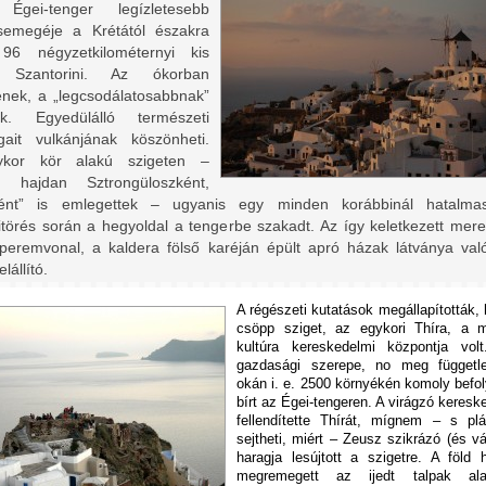
Égei-tenger legízletesebb
csemegéje a Krétától északra
 96 négyzetkilométernyi kis
, Szantorini. Az ókorban
tének, a „legcsodálatosabbnak”
ék. Egyedülálló természeti
gait vulkánjának köszönheti.
kor kör alakú szigeten –
t hajdan Sztrongüloszként,
ként” is emlegettek – ugyanis egy minden korábbinál hatalma
itörés során a hegyoldal a tengerbe szakadt. Az így keletkezett mer
 peremvonal, a kaldera fölső karéján épült apró házak látványa val
lállító.
A régészeti kutatások megállapították,
csöpp sziget, az egykori Thíra, a m
kultúra kereskedelmi központja volt
gazdasági szerepe, no meg függetl
okán i. e. 2500 környékén komoly befo
bírt az Égei-tengeren. A virágzó keres
fellendítette Thírát, mígnem – s plá
sejtheti, miért – Zeusz szikrázó (és vá
haragja lesújtott a szigetre. A föld h
megremegett az ijedt talpak ala