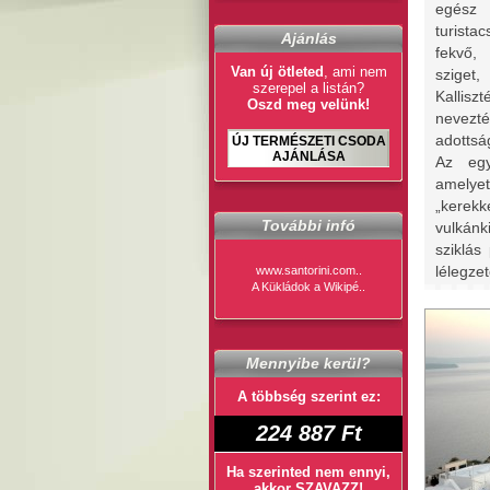
egész 
turista
Ajánlás
fekvő,
Van új ötleted
, ami nem
sziget
szerepel a listán?
Kallisz
Oszd meg velünk!
nevezt
adottsá
ÚJ TERMÉSZETI CSODA
AJÁNLÁSA
Az egy
amelye
„kerek
További infó
vulkánk
sziklás
lélegzete
www.santorini.com..
A Kükládok a Wikipé..
Mennyibe kerül?
A többség szerint ez:
224 887 Ft
Ha szerinted nem ennyi,
akkor SZAVAZZ!