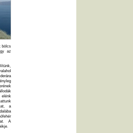
k bölcs
agy az
lítünk,
alahol
derára
nyleg
erének
állodák
 elénk
lattunk
kat, a
dalába
ófehér
kat. A
ékje.