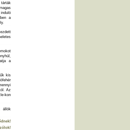
 tárták
 magas
 induló
ében a
ly.
kezdett
eletes
omokot
nyhül,
atja a
zűk kis
Hófehér
mennyi
ól. Az
le-kon
 állók
ődnek!
zólok!