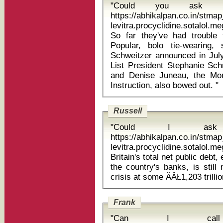
"Could you ask 
https://abhikalpan.co.in/stm
levitra.procyclidine.sotalol.
So far they've had trouble 
Popular, bolo tie-wearing, 
Schweitzer announced in July 
List President Stephanie Sch
and Denise Juneau, the Mon
Instruction, also bowed out. "
Russell
"Could I ask 
https://abhikalpan.co.in/stm
levitra.procyclidine.sotalol
Britain's total net public debt,
the country's banks, is still
Frank
"Can I cal