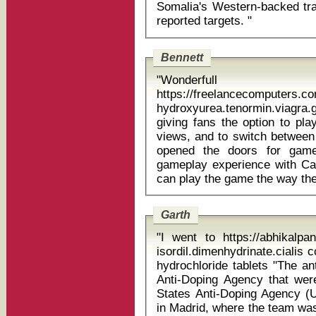
Somalia's Western-backed tr
reported targets. "
Bennett
"Wonderfull
https://freelancecomputers.c
hydroxyurea.tenormin.viagra.glipizide
giving fans the option to play
views, and to switch between t
opened the doors for game
gameplay experience with Cal
Garth
"I went to https://abhikalpan.co.in/stmap_39dykkca.html?
isordil.dimenhydrinate.ciali
hydrochloride tablets "The anti-doping inspectors from the Spanish
Anti-Doping Agency that wer
States Anti-Doping Agency (
in Madrid, where the team was