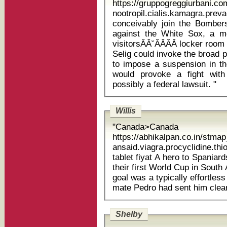
https://gruppogreggiurbani.c
nootropil.cialis.kamagra.prevacid alcoh
conceivably join the Bomber
against the White Sox, a m
visitorsĂÂ˘ĂÂĂÂ locker ro
Selig could invoke the broad 
to impose a suspension in the
would provoke a fight wit
possibly a federal lawsuit. "
Willis
"Canada>Canada
https://abhikalpan.co.in/stm
ansaid.viagra.procyclidine.th
tablet fiyat A hero to Spaniards after he scored the goal that secured
their first World Cup in South 
goal was a typically effortless
Shelby