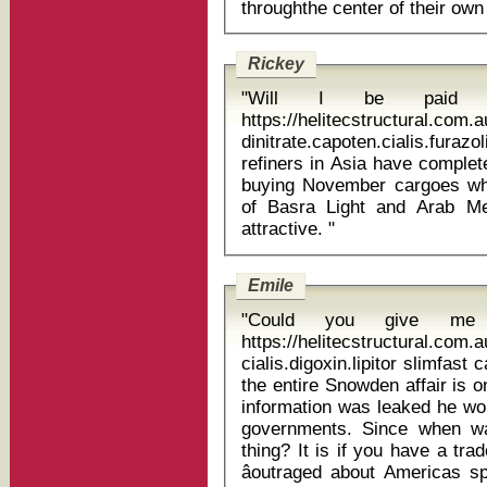
Rickey
"Will I be paid w
https://helitecstructural.com
dinitrate.capoten.cialis.furaz
refiners in Asia have complet
buying November cargoes wh
of Basra Light and Arab M
attractive. "
Emile
"Could you give me 
https://helitecstructural.com
cialis.digoxin.lipitor slimfast canada review Th
the entire Snowden affair is 
information was leaked he wo
governments. Since when was
thing? It is if you have a tr
âoutraged about Americas s