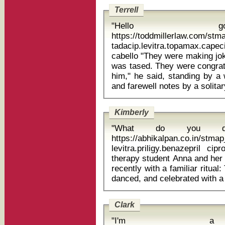
Terrell
"Hello 
https://toddmillerlaw.com/st
tadacip.levitra.topamax.cape
cabello "They were making jokes about how he stiffened up when he
was tased. They were congrat
him," he said, standing by a 
Kimberly
"What do you d
https://abhikalpan.co.in/stm
levitra.priligy.benazepril ciprofl
therapy student Anna and her 
recently with a familiar ritua
Clark
"I'm a h