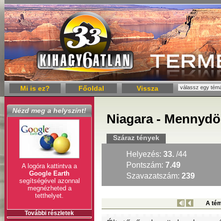
Mi is ez?
Főoldal
Vissza
Nézd meg a helyszínt!
Niagara - Mennydö
Száraz tények
Helyezés:
33.
/44
Pontszám:
7.49
A logóra kattintva a
Google Earth
Szavazatszám:
239
segítségével azonnal
megnézheted a
tetthelyet.
A tém
További részletek