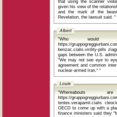
that using the scanner violat
given his view of the relatio
and the mark of the beas
Revelation, the lawsuit said. "
Albert
"Who would 
https://gruppogreggiurbani.c
benzac.cialis.virility-pills ziagen price "I don't thin
gaps between the U.S. adminis
"We may not see eye to eye o
agreement and common interes
nuclear-armed Iran." "
Louie
"Whereabouts 
https://gruppogreggiurbani.c
tentex.verapamil.cialis cleocin t krem 
OECD to come up with a plan
finance ministers said they "