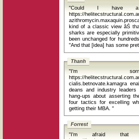
"Could I have a s
https://helitecstructural.com
azithromycin.maxaquin.proscar.v
kind of a classic view âŚ tha
sharks are especially primitive,
been unchanged for hundreds 
Thanh
"I'm sor
https://helitecstructural.com
cialis.betnovate.kamagra enalapril a
deans and industry leader
hang-ups about asserting t
four tactics for excelling 
getting their MBA. "
Forrest
"I'm afraid that nu