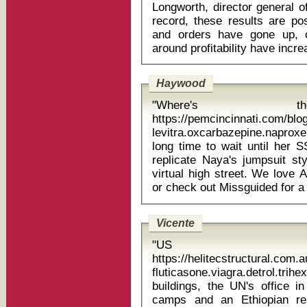
Longworth, director general o
record, these results are po
and orders have gone up, c
Haywood
"Where's t
https://pemcincinnati.com/bl
levitra.oxcarbazepine.naproxen ci
long time to wait until her S
replicate Naya's jumpsuit sty
virtual high street. We love 
Vicente
"US d
https://helitecstructural.com
fluticasone.viagra.detrol.trihexy
buildings, the UN's office i
camps and an Ethiopian re