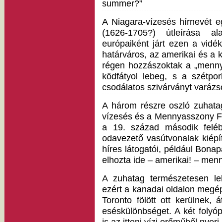
summer?”
A Niagara-vízesés hírnevét e
(1626-1705?) útleírása 
európaiként járt ezen a vid
határváros, az amerikai és a 
régen hozzászoktak a „menny
ködfátyol lebeg, s a szétpo
csodálatos szivárványt varázs
A három részre oszló zuhata
vízesés és a Mennyasszony Fá
a 19. század második feléb
odavezető vasútvonalak kiépí
híres látogatói, például Bona
elhozta ide – amerikai! – men
A zuhatag természetesen leh
ezért a kanadai oldalon megép
Toronto fölött ott kerülnek,
eséskülönbséget. A két folyó