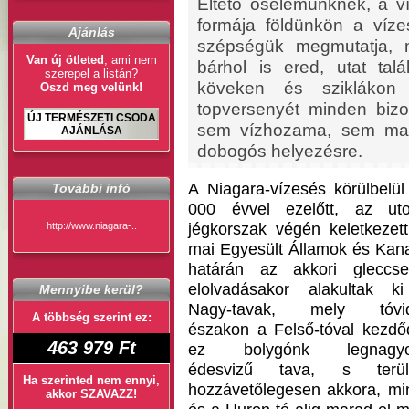
Éltető őselemünknek, a v
formája földünkön a vízes
Ajánlás
szépségük megmutatja, 
Van új ötleted
, ami nem
bárhol is ered, utat ta
szerepel a listán?
köveken és sziklákon 
Oszd meg velünk!
topversenyét minden bizo
ÚJ TERMÉSZETI CSODA
sem vízhozama, sem ma
AJÁNLÁSA
dobogós helyezésre.
A Niagara-vízesés körülbelül
További infó
000 évvel ezelőtt, az uto
http://www.niagara-..
jégkorszak végén keletkezett
mai Egyesült Államok és Kan
határán az akkori gleccse
elolvadásakor alakultak k
Mennyibe kerül?
Nagy-tavak, mely tóvi
A többség szerint ez:
északon a Felső-tóval kezdőd
463 979 Ft
ez bolygónk legnagy
édesvizű tava, s terül
Ha szerinted nem ennyi,
hozzávetőlegesen akkora, mi
akkor SZAVAZZ!