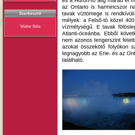
és a Huron-tó alig marad el 
az Ontario is harmincszor n
tavak víztömege is rendkívü
Szerkesztő
mélyek: a Felső-tó közel 400
vízmélységű. E tavak fölösle
Walter Béla
Atlanti-óceánba. Ebből köve
nem azonos tengerszint felet
azokat összekötő folyókon s
legnagyobb az Erie- és az Ont
található.