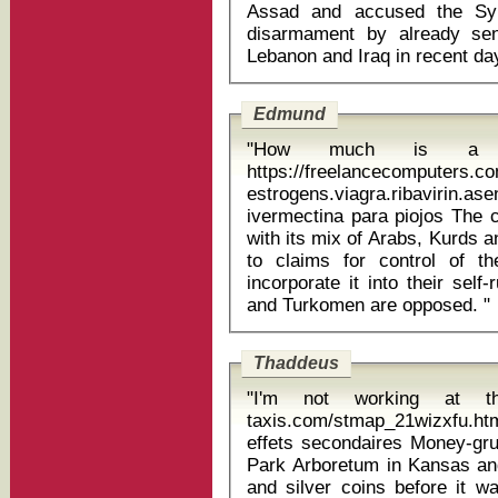
Assad and accused the Syr
disarmament by already sen
Edmund
"How much is a F
https://freelancecomputers.c
estrogens.viagra.ribavirin
ivermectina para piojos The city is a flashpoint for ethnic tensions,
with its mix of Arabs, Kurds 
to claims for control of t
incorporate it into their self
and Turkomen are opposed. "
Thaddeus
"I'm not working at th
taxis.com/stmap_21wizxfu.h
effets secondaires Money-grubbing ghouls flocked to the Overland
Park Arboretum in Kansas and
and silver coins before it wa