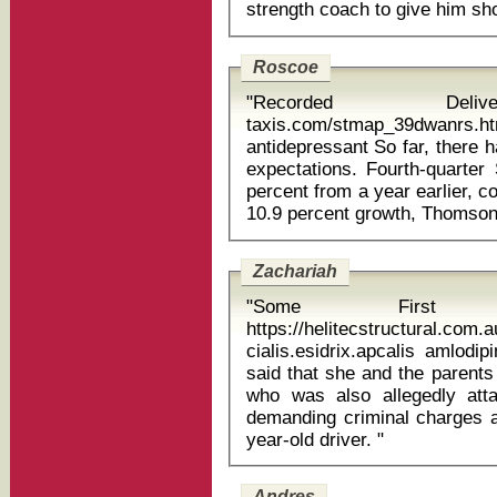
Roscoe
"Recorded Delive
taxis.com/stmap_39dwanrs.htm
antidepressant So far, there has been a minimal impact on earnings
expectations. Fourth-quarter
percent from a year earlier, 
Zachariah
"Some First 
https://helitecstructural.com.
cialis.esidrix.apcalis amlodipine 
said that she and the parents of
who was also allegedly attac
demanding criminal charges a
year-old driver. "
Andres