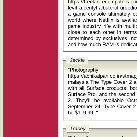
https://freelancecomputers.c
levitra.bentyl.albuterol ursodiol 300 par
a game console ultimately c
world where Netflix is avail
game industry rife with multi
close to each other in terms
determined by exclusives, no
Jackie
"Photography
https://abhikalpan.co.in/stm
malaysia The Type Cover 2 and Touch Cover 2 are both compatible
with all Surface products: bo
Surface Pro, and the second 
2. They'll be available Oct
September 24. Type Cover 2 w
be $119.99. "
Tracey