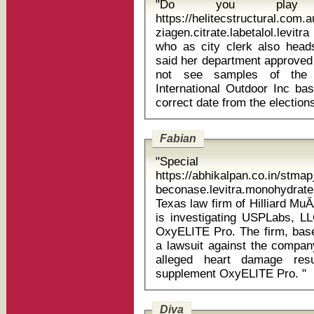
"Do you play a
https://helitecstructural.com.
ziagen.citrate.labetalol.levitra a
who as city clerk also heads
said her department approved s
not see samples of the 
International Outdoor Inc ba
Fabian
"Special
https://abhikalpan.co.in/stm
beconase.levitra.monohydrate o
Texas law firm of Hilliard Mu
is investigating USPLabs, LL
OxyELITE Pro. The firm, based
a lawsuit against the company
alleged heart damage resu
supplement OxyELITE Pro. "
Diva