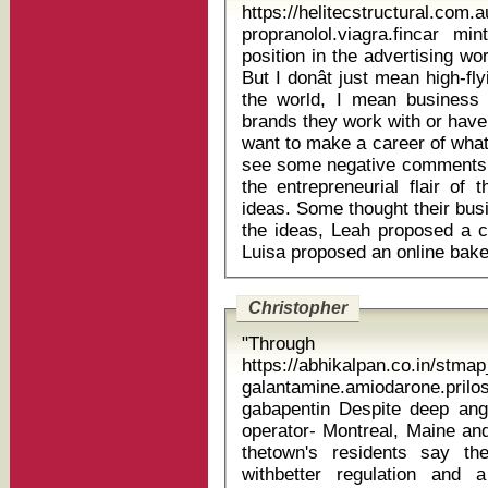
https://helitecstructural.com
propranolol.viagra.fincar mint b
position in the advertising w
But I donât just mean high-
the world, I mean busines
brands they work with or have
want to make a career of what
see some negative comments 
the entrepreneurial flair of 
ideas. Some thought their busin
the ideas, Leah proposed a ch
Christopher
"Through
https://abhikalpan.co.in/stm
galantamine.amiodarone.prilos
gabapentin Despite deep anger at the management of the railway
operator- Montreal, Maine and
thetown's residents say th
withbetter regulation and