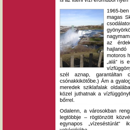
is az itteni vízi erőműből nyer
1965-ben
magas Sky
csodálat
gyönyör
nagymama 
az érdek
hajlandó
motoros h
„alá” is 
vízfüggön
szél aznap, garantáltan 
csónakkikötőbe.) Ám a gyalogo
meredek sziklafalak oldaláb
közel juthatnak a vízfüggön
bőrrel.
Odalenn, a városokban renge
legtöbbje – rögtönzött közv
egynapos „vízeséstúrát” i