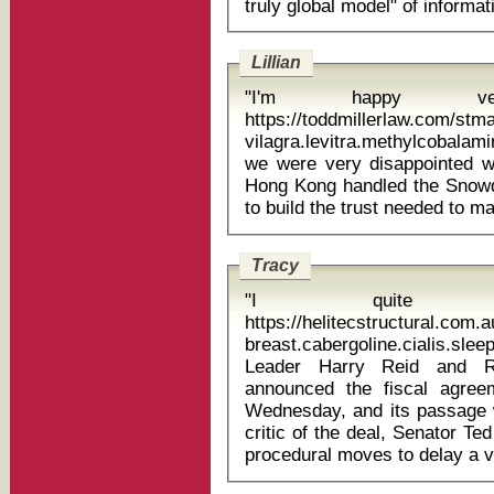
Lillian
"I'm happy v
https://toddmillerlaw.com/st
vilagra.levitra.methylcobalamin clot
we were very disappointed wi
Hong Kong handled the Snowd
Tracy
"I quite l
https://helitecstructural.com.
breast.cabergoline.cialis.sleepwell p
Leader Harry Reid and Re
announced the fiscal agree
Wednesday, and its passage
critic of the deal, Senator T