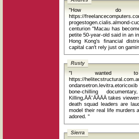
"How do
https://freelancecomputers.c
progestogen.cialis.almond-
centurion "Macau has become an entirely different destination," the
petite 50-year-old said in an i
Hong Kong's financial distr
Rusty
"I wanted to
https://helitecstructural.com.
ondansetron.levitra.etoricoxib si
bone-chilling documentar
Killing,ĂÂ˘ĂÂĂÂ takes view
death squad leaders are lau
model their real life murders
adored. "
Sierra