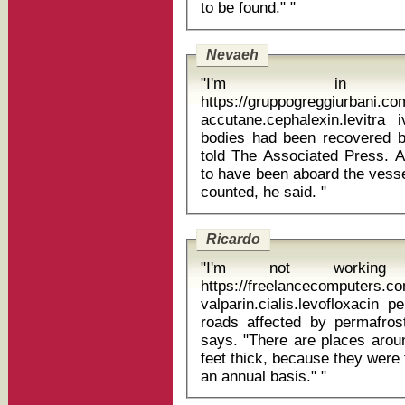
to be found." "
Nevaeh
"I'm in
https://gruppogreggiurbani.c
accutane.cephalexin.levitra iv
bodies had been recovered 
told The Associated Press. A
to have been aboard the vesse
counted, he said. "
Ricardo
"I'm not workin
https://freelancecomputers.
valparin.cialis.levofloxacin pentasa 1
roads affected by permafro
says. "There are places arou
feet thick, because they were f
an annual basis." "