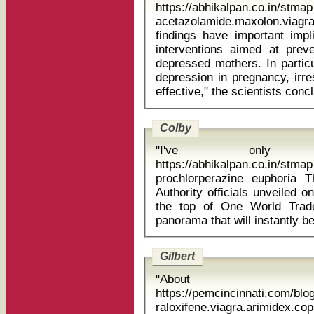
https://abhikalpan.co.in/stm
acetazolamide.maxolon.viagr
findings have important impl
interventions aimed at preve
depressed mothers. In particu
depression in pregnancy, irr
Colby
"I've only 
https://abhikalpan.co.in/stma
prochlorperazine euphoria The top of the world is back! Port
Authority officials unveiled 
the top of One World Trad
Gilbert
"About
https://pemcincinnati.com/blo
raloxifene.viagra.arimidex.c