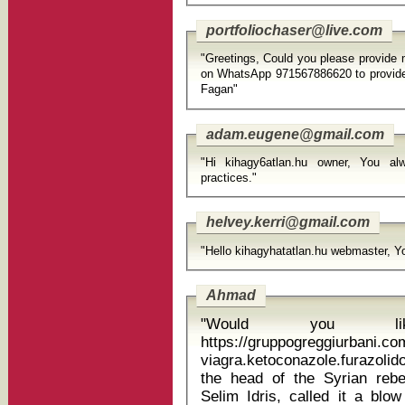
portfoliochaser@live.com
"Greetings, Could you please provide me about options. Please connect me
on WhatsApp 971567886620 to provide more details? 
Fagan"
adam.eugene@gmail.com
"Hi kihagy6atlan.hu owner, You al
practices."
helvey.kerri@gmail.com
"Hello kihagyhatatlan.hu webmaster, Yo
Ahmad
"Would you li
https://gruppogreggiurbani.c
viagra.ketoconazole.furazolidone v
the head of the Syrian rebe
Selim Idris, called it a blo