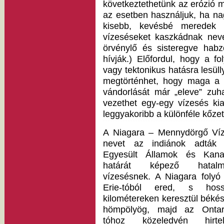
következtethetünk az erózió m
az esetben használjuk, ha n
kisebb, kevésbé meredek 
vízeséseket kaszkádnak neve
örvénylő és sisteregve hab
hívják.) Előfordul, hogy a f
vagy tektonikus hatásra lesülly
megtörténhet, hogy maga a p
vándorlását már „eleve” zuha
vezethet egy-egy vízesés ki
leggyakoribb a különféle kőzet
A Niagara – Mennydörgő Ví
nevet az indiánok adták
Egyesült Államok és Kan
határát képező hatalm
vízesésnek. A Niagara folyó
Erie-tóból ered, s hoss
kilométereken keresztül béké
hömpölyög, majd az Ontar
tóhoz közeledvén hirtel