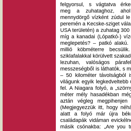
felgyorsul, s vágtatva érke
meg a zuhataghoz, ahol f
mennydörgő vízként zúdul le
peremén a Kecske-sziget választ
USA területén) a zuhatag 300
míg a kanadai (Lópatkó-) ví
meglepetés? – patkó alakú. 
millió köbméterre becsül
sziklafalakkal körülvett szaka
lezuhan, valóságos páraf
messzeségből is láthatók, s 
– 50 kilométer távolságból i
világunk egyik legkedveltebb út
fel. A Niagara folyó, a „ször
méter mély hasadékban még b
aztán végleg megpihenjen 
(Megjegyezzük itt, hogy néh
alatt a folyó már újra bék
családapák vidáman evickélne
másik csónakba: „Are you tr