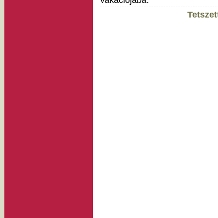
vakációjába.
Tetszet