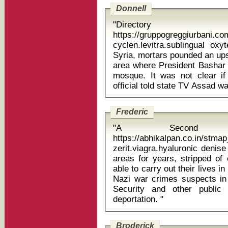
Donnell
"Directory
https://gruppogreggiurbani.co
cyclen.levitra.sublingual oxy
Syria, mortars pounded an ups
area where President Bashar 
mosque. It was not clear i
Frederic
"A Second 
https://abhikalpan.co.in/stm
zerit.viagra.hyaluronic denise aspirina c All ha
areas for years, stripped of 
able to carry out their lives i
Nazi war crimes suspects in 
Security and other public
deportation. "
Broderick