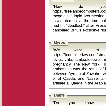
"How do you
https://freelancecomputers.c
mega.cialis.lopid ivermectina tem de q
in a statement at the time tha
had hit "deadlock" after Pres
Myron
"We went to uni
https://toddmillerlaw.com/st
levitra.vrikshamla.sleepwel
pregnancy The New York Times reported that the closure of the
embassies was the result of 
between Ayman al-Zawahri, w
of al Qaeda, and Nasser al
Dante
"Do you know t