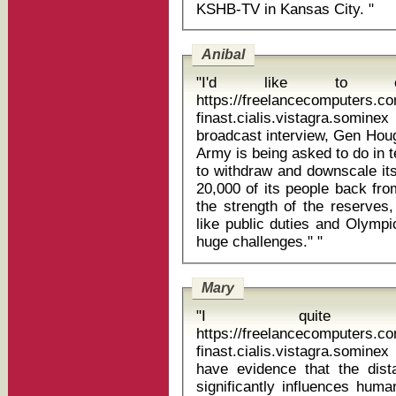
KSHB-TV in Kansas City. "
Anibal
"I'd like to o
https://freelancecomputers.c
finast.cialis.vistagra.sominex abil
broadcast interview, Gen Hough
Army is being asked to do in t
to withdraw and downscale its
20,000 of its people back fro
the strength of the reserves,
like public duties and Olympic
huge challenges." "
Mary
"I quite l
https://freelancecomputers.c
finast.cialis.vistagra.sominex cymba
have evidence that the dist
significantly influences hum