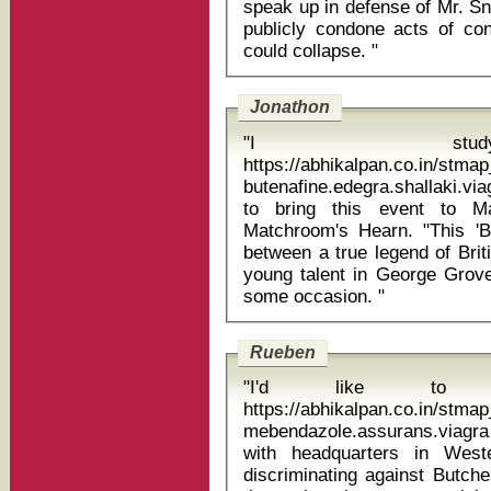
speak up in defense of Mr. Sn
publicly condone acts of con
could collapse. "
Jonathon
"I stu
https://abhikalpan.co.in/stm
butenafine.edegra.shallaki.viagra ol
to bring this event to M
Matchroom's Hearn. "This 'Bat
between a true legend of Brit
young talent in George Grove
some occasion. "
Rueben
"I'd like to
https://abhikalpan.co.in/stm
mebendazole.assurans.viagra b
with headquarters in West
discriminating against Butche