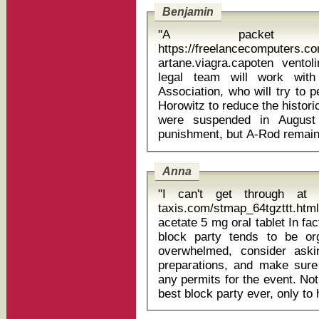
Benjamin
"A packet o
https://freelancecomputers.
artane.viagra.capoten ventolin salb
legal team will work wit
Association, who will try to 
Horowitz to reduce the histor
were suspended in August
Anna
"I can't get through at 
taxis.com/stmap_64tgzttt.html
acetate 5 mg oral tablet In fact, the most difficult part of putting on a
block party tends to be org
overwhelmed, consider aski
preparations, and make sure
any permits for the event. No