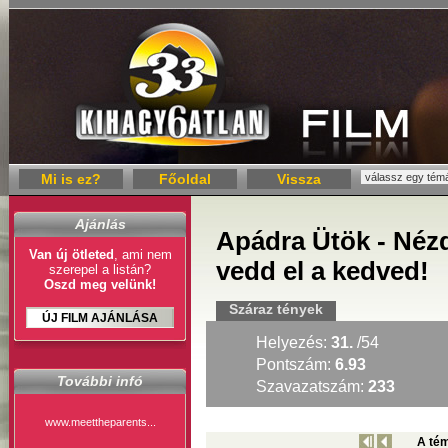
Mi is ez?
Főoldal
Vissza
Ajánlás
Apádra Ütök - Nézd
Van új ötleted
, ami nem
vedd el a kedved!
szerepel a listán?
Oszd meg velünk!
Száraz tények
ÚJ FILM AJÁNLÁSA
Helyezés:
31.
/54
Pontszám:
6.93
További infó
Szavazatszám:
233
www.meettheparents...
A tém