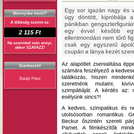
Egy sor igazán nagy és v
Mennyibe kerül?
úgy döntött, kipróbálja 
A többség szerint ez:
pánikban gengszterfiguráin
egy évvel később egy
2 115 Ft
ellentmondást nem tűrő figur
Ha szerinted nem ennyi,
csak egy egyszerű ápol
akkor SZAVAZZ!
csupán a lánya kezét szer
Az alapötlet zsenialitása épp
Szerkesztő
számára feszélyező a kedvese 
találkozás, hiszen mindenk
Balajti Péter
szeretnénk mutatni, kiví
szimpátiáját. A kérdés az
esélyünk sincs?!
A kedves, szimpatikus és 
utolsósorban romantikus G
Beckur őszintén szereti párj
Pamet. A filmkészítők mind