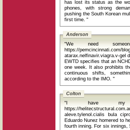
has lost its status as the wo
phones, with strong dema
pushing the South Korean multi
first time. "
Anderson
"We need someone
https://pemcincinnati.com/blo
atarax.nelfinavir.viagra.v-gel d
EWTD specifies that an NCHD
one week. It also prohibits 
continuous shifts, somethin
according to the IMO. "
Colton
"I have my 
https://helitecstructural.com
aleve.tylenol.cialis bula ciprofibrato 10
Eduardo Nunez homered to help
fourth inning. For six innings