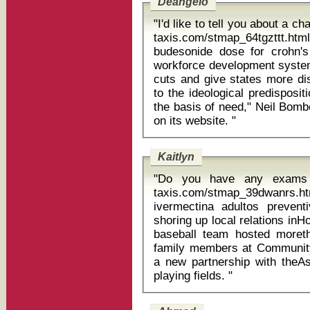
Deangelo
"I'd like to tell you about a c
taxis.com/stmap_64tgzttt.html
budesonide dose for crohn's "Like all block grant programs, t
workforce development system
cuts and give states more dis
to the ideological predisposit
the basis of need," Neil Bomb
on its website. "
Kaitlyn
"Do you have any exams c
taxis.com/stmap_39dwanrs.htm
ivermectina adultos preventivo Even so, the company 
shoring up local relations in
baseball team hosted moret
family members at Community
a new partnership with theAs
playing fields. "