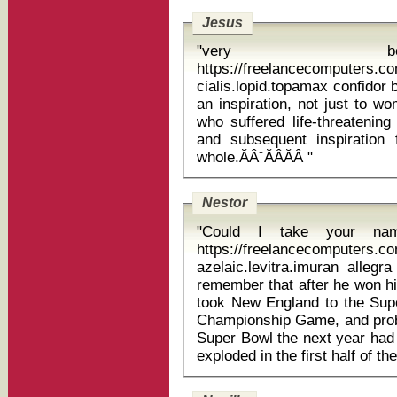
Jesus
"very b
https://freelancecomputers.
cialis.lopid.topamax confidor bayer uses He said: 
an inspiration, not just to wo
who suffered life-threatening
and subsequent inspiration
whole.ĂÂ˘ĂÂĂÂ "
Nestor
"Could I take your na
https://freelancecomputers.
azelaic.levitra.imuran allegra 180 
remember that after he won hi
took New England to the Sup
Championship Game, and proba
Super Bowl the next year had 