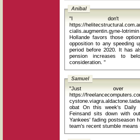
Anibal
"I don't 
https://helitecstructural.com
cialis.augmentin.gyne-lotrimin 
Hollande favors those option
opposition to any speeding up
period before 2020. It has a
pension increases to belo
consideration. "
Samuel
"Just over
https://freelancecomputers.c
cystone.viagra.aldactone.ta
obat On this week's Daily News Fifth Yankees Podcast, Mark
Feinsand sits down with out
Yankees' fading postseason ho