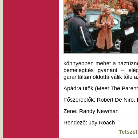
könnyebben mehet a háztűzné
bemelegítés gyanánt – elé
garantáltan oldottá válik tőle
Apádra ütök (Meet The Parent
Főszereplők: Robert De Niro, B
Zene: Randy Newman
Rendező: Jay Roach
Tetszet