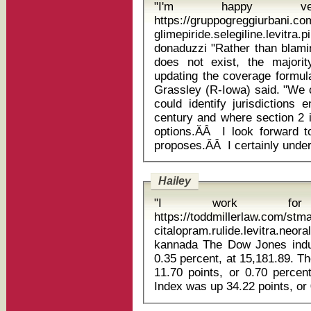
"I'm happy v
https://gruppogreggiurbani.c
glimepiride.selegiline.levitr
donaduzzi "Rather than blaming Republicans for blocking a bill that
does not exist, the majorit
updating the coverage formula
Grassley (R-Iowa) said. "We 
could identify jurisdictions 
century and where section 2 
options.ĂÂ I look forward t
Hailey
"I work for 
https://toddmillerlaw.com/st
citalopram.rulide.levitra.
kannada The Dow Jones industrial average gained 52.22 points,or
0.35 percent, at 15,181.89. T
11.70 points, or 0.70 perce