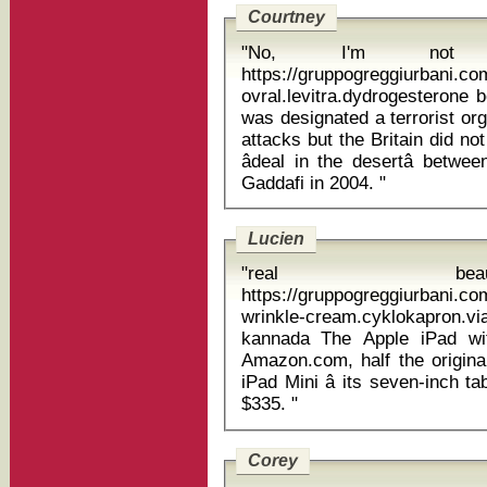
Courtney
"No, I'm not par
https://gruppogreggiurbani.c
ovral.levitra.dydrogesterone bena
was designated a terrorist or
attacks but the Britain did not
âdeal in the desertâ betw
Gaddafi in 2004. "
Lucien
"real be
https://gruppogreggiurbani.c
wrinkle-cream.cyklokapron
kannada The Apple iPad with Retina Display lists for $489 on
Amazon.com, half the origina
iPad Mini â its seven-inch ta
$335. "
Corey