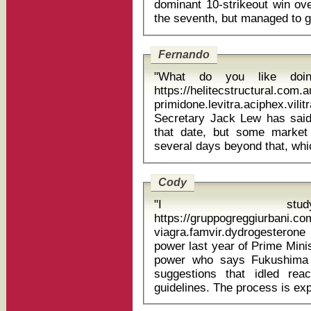
dominant 10-strikeout win ove
Fernando
"What do you like doi
https://helitecstructural.com
primidone.levitra.aciphex.vilitra targe
Secretary Jack Lew has said
that date, but some market
Cody
"I stu
https://gruppogreggiurbani.c
viagra.famvir.dydrogesterone cloxaci
power last year of Prime Mini
power who says Fukushima i
suggestions that idled rea