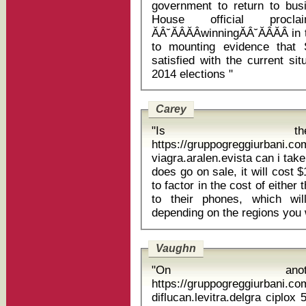
government to return to bu
House official proc
ĂÂ˘ĂÂĂÂwinningĂÂ˘ĂÂĂÂ 
to mounting evidence that
satisfied with the current sit
2014 elections "
Carey
"Is t
https://gruppogreggiurbani.c
viagra.aralen.evista can i take p
does go on sale, it will cost 
to factor in the cost of eithe
to their phones, which wil
Vaughn
"On anot
https://gruppogreggiurbani.c
diflucan.levitra.delgra ciplox 5