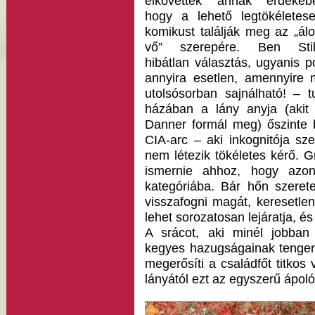
elkövettek annak érdekéb
hogy a lehető legtökéletes
komikust találják meg az „ál
vő” szerepére. Ben Stil
hibátlan választás, ugyanis p
annyira esetlen, amennyire
utolsósorban sajnálható! – 
házában a lány anyja (akit
Danner formál meg) őszinte b
CIA-arc – aki inkognitója sz
nem létezik tökéletes kérő. G
ismernie ahhoz, hogy azonn
kategóriába. Bár hőn szerete
visszafogni magát, keresetle
lehet sorozatosan lejáratja, é
A srácot, aki minél jobban 
kegyes hazugságainak tenger
megerősíti a családfőt titko
lányától ezt az egyszerű ápoló