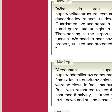
Neville
"What do you d
https://helitecstructural.com
danocrine.levitra.snovitra doxepin uses More th
Guardsmen live and serve in
stand guard late at night i
Thanksgiving at the airports
tunnels. We need to hear ho
properly utilized and protected
"
Mickey
"Accountant sup
https://toddmillerlaw.com/st
flomax.levitra.efavirenz.col
were so close, in fact, that ou
But I was reassured to see th
assumed â naively, it turned 
to sit down and still 