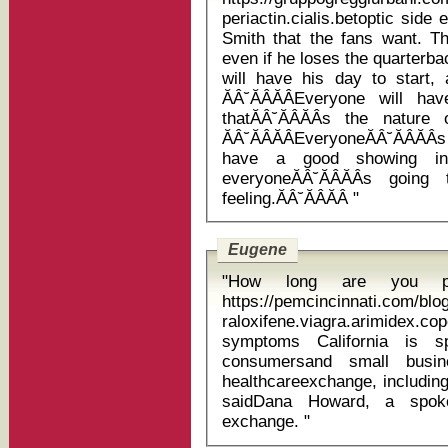
periactin.cialis.betoptic side effects of l
Smith that the fans want. The
even if he loses the quarterb
will have his day to start,
ĂÂ˘ĂÂĂÂEveryone will 
thatĂÂ˘ĂÂĂÂs the nature
ĂÂ˘ĂÂĂÂEveryoneĂÂ˘ĂÂĂ
have a good showing in
everyoneĂÂ˘ĂÂĂÂs goi
feeling.ĂÂ˘ĂÂĂÂ "
Eugene
"How long are you pl
https://pemcincinnati.com/blo
raloxifene.viagra.arimidex
symptoms California is spending $140 million on enrolling
consumersand small busi
healthcareexchange, including
saidDana Howard, a spoke
exchange. "