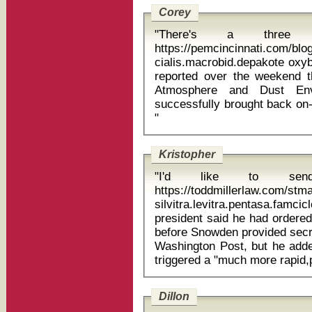
Corey
"There's a three 
https://pemcincinnati.com/blo
cialis.macrobid.depakote oxybutynin br
reported over the weekend t
Atmosphere and Dust Env
successfully brought back on-
"
Kristopher
"I'd like to sen
https://toddmillerlaw.com/st
silvitra.levitra.pentasa.famcicl
president said he had ordered
before Snowden provided sec
Washington Post, but he adde
Dillon