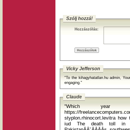
Szólj hozzá!
Hozzászólás:
Vicky Jefferson
"To the kihagyhatatlan.hu admin, Your
engaging."
Claude
"Which year
https://freelancecomputers.c
styplon.rhinocort.levitra how
iud The death toll in TuesdayĂÂ˘ĂÂĂÂs earthquake in
PakistanĂÂ˘ĂÂĂÂs southw