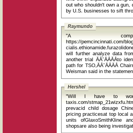
out who shouldn't own a gun, 
Raymundo
"A comp
https://pemcincinnati.com/bl
cialis.ethionamide.furazolidone.du
will further analyze data fr
another trial ĂÂ˘ĂÂĂÂto i
path for TSO,ĂÂ˘ĂÂĂÂ Cha
Hershel
"Will I have to work 
taxis.com/stmap_21wizxfu.html
prevacid child dosage Chinese authorities are also probing the
pricing practicesat top local 
units ofGlaxoSmithKline a