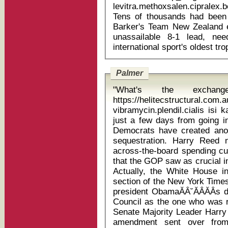
levitra.methoxsalen.cipralex
Tens of thousands had been
Barker's Team New Zealand 
unassailable 8-1 lead, ne
Palmer
"What's the exchan
https://helitecstructural.com
vibramycin.plendil.cialis isi kandung
just a few days from going i
Democrats have created anoth
sequestration. Harry Reed
across-the-board spending c
that the GOP saw as crucial in 
Actually, the White House in
section of the New York Tim
president ObamaĂÂ˘ĂÂĂÂs
Council as the one who was re
Senate Majority Leader Harry
amendment sent over from