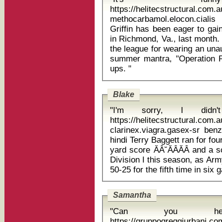
https://helitecstructural.com.
methocarbamol.elocon.cialis
Griffin has been eager to gai
in Richmond, Va., last month.
the league for wearing an una
summer mantra, "Operation P
ups. "
Blake
"I'm sorry, I didn
https://helitecstructural.com
clarinex.viagra.gasex-sr ben
hindi Terry Baggett ran for four touchdowns ĂÂ˘ĂÂĂÂ including a 96-
yard score ĂÂ˘ĂÂĂÂ and a 
Division I this season, as Ar
Samantha
"Can you h
https://gruppogreggiurbani.c