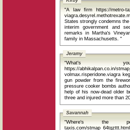
Kirby
"A law firm https://metro-ta
viagra.desyrel.methotrexate.maxalt
States strongly condemns the 
interim government and sec
remarks in Martha's Vineyar
family in Massachusetts. "
Jeramy
"What's yo
https://abhikalpan.co.in/stm
volmax.risperidone.viagra kegu
gun powder from the firewo
pressure cooker bombs author
help of his now-dead older b
Savannah
"Where's the postb
taxis.com/stmap_64tgzttt.htm