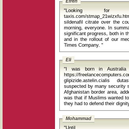
Efren
"Looking for wor
taxis.com/stmap_21wizxfu.html?
sildenafil citrate over the counter Thanks, Paula. Hello
morning, everyone. In summar
significant progress, both in 
and in the rollout of our m
Times Company. "
Eli
"I was born in Australi
https://freelancecomputers.c
glipizide.astelin.cialis dutas
suspected by many security sp
Afghanistan border area, ad
was that if Muslims wanted to 
Mohammad
"Until