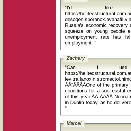
"I'd like
https://helitecstructural.com
desogen.sporanox.avanafil.viagra
Russia's economic recovery s
squeeze on young people en
unemployment rate has fal
employment. "
Zachary
"Can I use 
https://helitecstructural.com
levitra.lanoxin.stromectol.n
ĂÂ˘ĂÂĂÂOne of the primary
conditions for a successful e
of this year,ĂÂ˘ĂÂĂÂ Noon
in Dublin today, as he deliver
"
Marcel