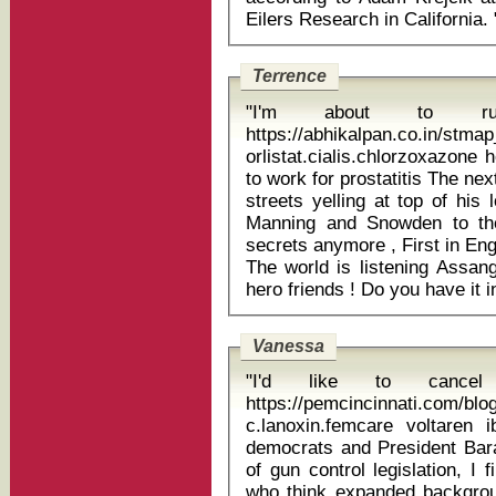
Eilers Res
Terrence
"I'm about to r
https://abhikalpan.co.in/stm
orlistat.cialis.chlorzoxazone 
to work for prostatitis The next thing you see this fella do is go in the
streets yelling at top of his
Manning and Snowden to the
secrets anymore , First in Eng
The world is listening Assang
Vanessa
"I'd like to cancel
https://pemcincinnati.com/blo
c.lanoxin.femcare voltaren ibupr
democrats and President Bar
of gun control legislation, I
who think expanded backgroun