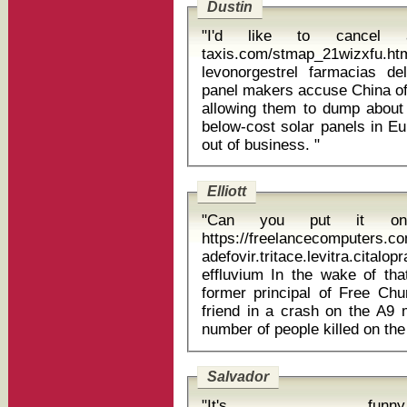
Dustin
"I'd like to cancel a
taxis.com/stmap_21wizxfu.html
levonorgestrel farmacias del ahorro
panel makers accuse China of 
allowing them to dump about 2
below-cost solar panels in Eu
out of business. "
Elliott
"Can you put it on 
https://freelancecomputers.c
adefovir.tritace.levitra.citalo
effluvium In the wake of that tragedy Professor Donald Macleod,
former principal of Free Chu
friend in a crash on the A9
Salvador
"It's funn