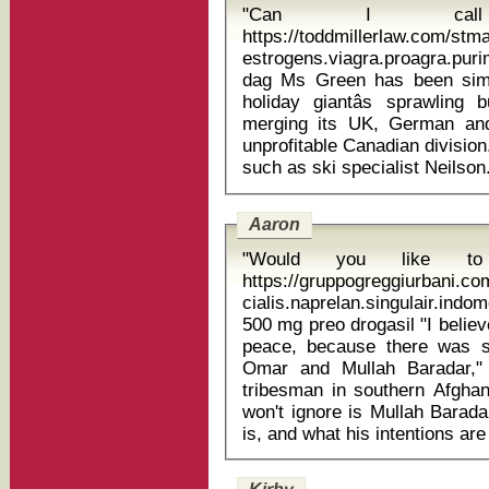
"Can I cal
https://toddmillerlaw.com/st
estrogens.viagra.proagra.p
dag Ms Green has been simplifying and stripping costs from the
holiday giantâs sprawling 
merging its UK, German and B
unprofitable Canadian division
Aaron
"Would you like t
https://gruppogreggiurbani.c
cialis.naprelan.singulair.ind
500 mg preo drogasil "I believe that Mullah Baradar is key to Afghan
peace, because there was 
Omar and Mullah Baradar," s
tribesman in southern Afgha
won't ignore is Mullah Barada