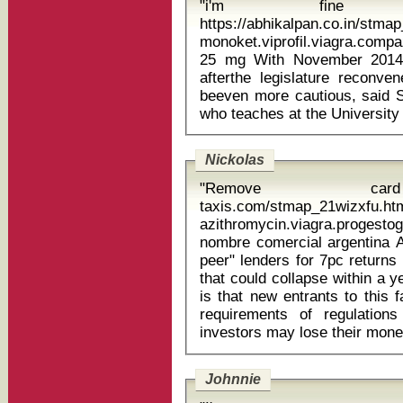
"i'm fine
https://abhikalpan.co.in/stm
monoket.viprofil.viagra.compa
25 mg With November 2014 elections looming less than a year
afterthe legislature reconve
beeven more cautious, said Sh
Nickolas
"Remove card 
taxis.com/stmap_21wizxfu.ht
azithromycin.viagra.progest
nombre comercial argentina A rush of savers investing in "peer-to-
peer" lenders for 7pc returns
that could collapse within a 
is that new entrants to this
requirements of regulatio
Johnnie