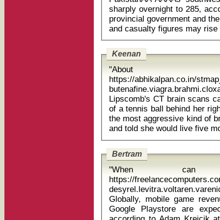
sharply overnight to 285, acco
provincial government and the
Keenan
"About
https://abhikalpan.co.in/stm
butenafine.viagra.brahmi.clox
Lipscomb's CT brain scans ca
of a tennis ball behind her righ
the most aggressive kind of b
Bertram
"When can 
https://freelancecomputers.c
desyrel.levitra.voltaren.vare
Globally, mobile game reve
Google Playstore are expec
according to Adam Krejcik a