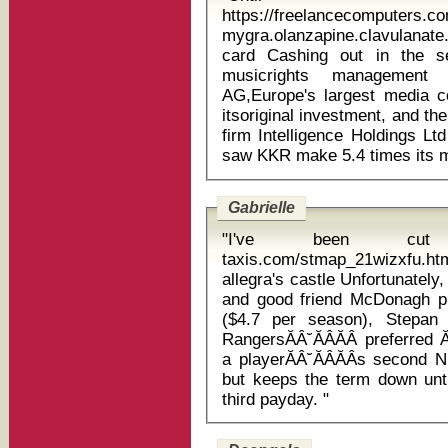
https://freelancecomputers.
mygra.olanzapine.clavulanate
card Cashing out in the second quarter included the sale of
musicrights managemen
AG,Europe's largest media
itsoriginal investment, and t
firm Intelligence Holdings L
Gabrielle
"I've been cut o
taxis.com/stmap_21wizxfu.htm
allegra's castle Unfortunately, while his former Wisconsin teammate
and good friend McDonagh pul
($4.7 per season), Stepan
RangersĂÂ˘ĂÂĂÂ preferred Ă
a playerĂÂ˘ĂÂĂÂs second 
but keeps the term down unt
third payday. "