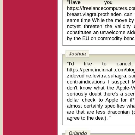
"Have you
https://freelancecomputers.c
breast.viagra.prothiaden can
same time While the move by individual traders or trade teams does
notyet threaten the validity
constitutes an unwelcome side
Joshua
"I'd like to cancel
https://pemcincinnati.com/bl
zidovudine.levitra.suhag
contraindications I suspect Moffett's analysis is simply faulty. We
don't know what the Apple-Ve
seriously doubt there's a scen
dollar check to Apple for i
almost certainly specifies wha
are that are less draconian 
agree to the deal). "
Orlando