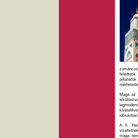
zománcozo
feledteti
pillanato
mérhetetl
Maga az é
elkülönít
legmodern
kivételév
idősávban
A II. Ha
viseltetn
maga nemé