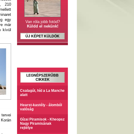
b, 210
ellett
inaret
ég egy
Van róla jobb fotód?
ye már
Küldd el nekünk!
 kívül
ÚJ KÉPET KÜLDÖK
LEGNÉPSZERŰBB
CIKKEK
Csalagút, híd a La Manche
alatt
Hearst-kastély - álomból
valóság
 tervei
Gízai Piramisok - Kheopsz
a Korán
Nagy Piramisának
rejtélye