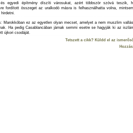
és egyedi építmény díszíti városukat, azért többször szóvá teszik, 
ésre fordított összeget az uralkodó másra is felhasználhatta volna, mintse
hirdetni.
s: Marokkóban ez az egyetlen olyan mecset, amelyet a nem muszlim vallás
tnak. Ha pedig Casablancában járnak semmi esetre se hagyják ki az iszlám
tt újkori csodáját.
Tetszett a cikk? Küldd el az ismerős
Hozzás