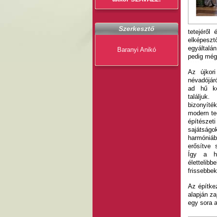
Szerkesztő
tetejéről
elképeszt
egyáltalá
Baranyi Anikó
pedig még 
Az újkori
névadójáró
ad hű ké
találju
bizonyíté
modern te
építésze
sajátságo
harmóniá
erősítve 
Így a h
élettel
frissebbe
Az építke
alapján za
egy sora ad