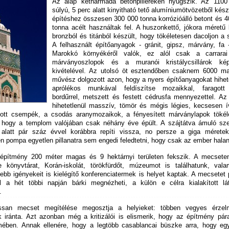
Az alap kétharmada betonpilléreken nyugszik. Az 1100
súlyú, 5 perc alatt kinyitható tető alumíniumötvözetből kész
építéshez összesen 300 000 tonna korrózióálló betont és 
tonna acélt használtak fel. A huszonkettő, jókora méretű
bronzból és titánból készült, hogy tökéletesen dacoljon a s
A felhasznált építőanyagok - gránit, gipsz, márvány, fa 
Marokkó környékéről valók, ez alól csak a carrarai
márványoszlopok és a muranói kristálycsillárok ké
kivételével. Az utolsó öt esztendőben csaknem 6000 ma
művész dolgozott azon, hogy a nyers építőanyagokat hihet
aprólékos munkával feldíszítse mozaikkal, faragott
bordűrrel, metszett és festett cédrusfa mennyezettel. Az
hihetetlenül masszív, tömör és mégis légies, kecsesen ív
tt csempék, a csodás aranymozaikok, a fényesített márványlapok tökél
k, hogy a templom valójában csak néhány éve épült. A szájtátva ámuló sze
k alatt pár száz évvel korábbra repíti vissza, no persze a giga mérete
en pompa egyetlen pillanatra sem engedi feledtetni, hogy csak az ember hal
pítmény 200 méter magas és 9 hektárnyi területen fekszik. A mecseten
ve könyvtárat, Korán-iskolát, törökfürdőt, múzeumot is találhatunk, vala
ebb igényekeit is kielégítő konferenciatermek is helyet kaptak. A mecsetet
el a hét többi napján bárki megnézheti, a külön e célra kialakított lát
.
ssan mecset megítélése megosztja a helyieket: többen vegyes érzel
ek iránta. Azt azonban még a kritizálói is elismerik, hogy az építmény pár
ben. Annak ellenére, hogy a legtöbb casablancai büszke arra, hogy egy