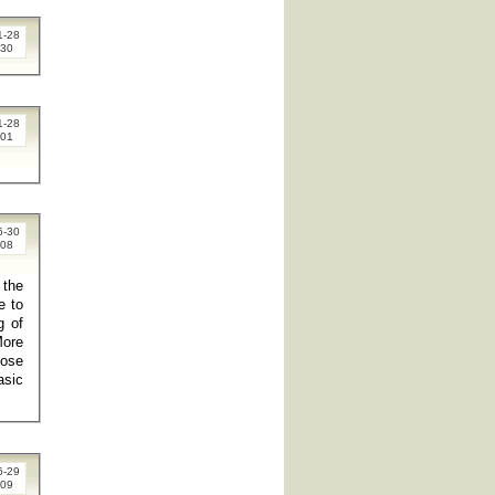
1-28
:30
1-28
:01
6-30
:08
 the
e to
g of
More
hose
asic
6-29
:09