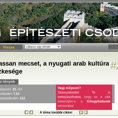
Vissza
Hassan mecset, a nyugati arab kultúra
#
zkesége
z tények
Vagy mégsem?
elyezés:
25.
/43
Szavazatoddal Te is
ontszám:
7.52
befolyásolhatod
, hogy ez a cikk
zavazatszám:
122
bekerüljön-e a
Kihagy6atlanok
névsorába!
A téma további cikkei