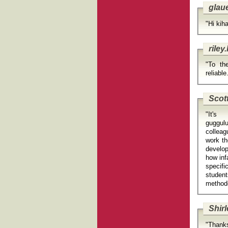
glau
"Hi kih
rile
"To th
reliable
Scott
"It's
guggulu.vi
colleag
work th
develo
how inf
specifi
studen
Shirl
"Thank