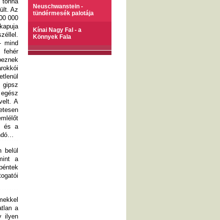
 tonna
Neuschwanstein -
ült. Az
tündérmesék palotája
400 000
 kapuja
Kínai Nagy Fal - a
zéllel.
Könnyek Fala
- mind
 fehér
peznek
rokkói
etlenül
 gipsz
 egész
elt. A
etesen
mlélőt
k és a
andó…
 belül
mint a
 péntek
ogatói
mekkel
atlan a
 ilyen