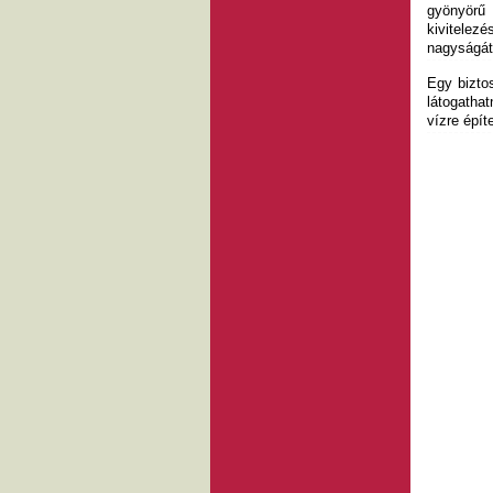
gyönyörű 
kivitelez
nagyságát 
Egy bizto
látogatha
vízre építe