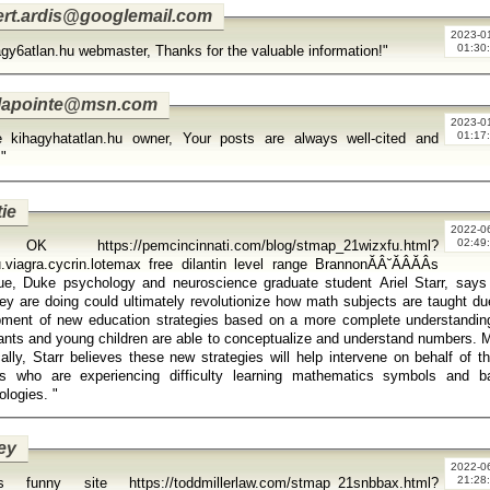
ert.ardis@googlemail.com
2023-0
01:30
agy6atlan.hu webmaster, Thanks for the valuable information!"
y.lapointe@msn.com
2023-0
01:17
e kihagyhatatlan.hu owner, Your posts are always well-cited and
."
ie
2022-0
02:49
 OK https://pemcincinnati.com/blog/stmap_21wizxfu.html?
agra.cycrin.lotemax free dilantin level range BrannonĂÂ˘ĂÂĂÂs
ue, Duke psychology and neuroscience graduate student Ariel Starr, says
ey are doing could ultimately revolutionize how math subjects are taught du
pment of new education strategies based on a more complete understandin
ants and young children are able to conceptualize and understand numbers. 
cally, Starr believes these new strategies will help intervene on behalf of t
ts who are experiencing difficulty learning mathematics symbols and b
methodologies. "
ey
2022-0
21:28
s funny site https://toddmillerlaw.com/stmap_21snbbax.html?