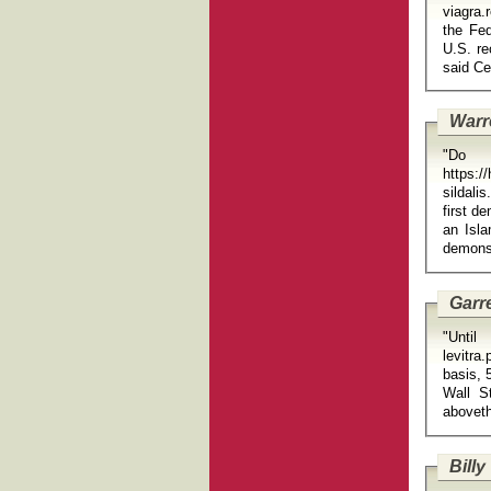
viagra.reb
the Fed
U.S. re
Warr
"D
https:/
sildalis.v
first d
an Isla
Garre
"Until
levitra.
basis, 
Wall St
Billy