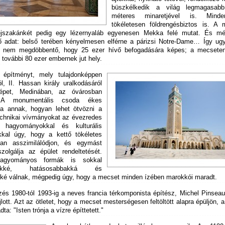
büszkélkedik a világ legmagasab
méteres minaretjével is. Mindem
tökéletesen földrengésbiztos is. A m
 éjszakánkét pedig egy lézernyaláb egyenesen Mekka felé mutat. És m
ő adat: belső terében kényelmesen elférne a párizsi Notre-Dame… Így ug
n nem megdöbbentő, hogy 25 ezer hívő befogadására képes; a mecseten
további 80 ezer embernek jut hely.
 építményt, mely tulajdonképpen
l, II. Hassan király uralkodásáról
pet, Medinában, az óvárosban
k. A monumentális csoda ékes
ka annak, hogyan lehet ötvözni a
chnikai vívmányokat az évezredes
ti hagyományokkal és kulturális
kkal úgy, hogy a kettő tökéletes
ban asszimilálódjon, és egymást
szolgálja az épület rendeltetését.
agyományos formák is sokkal
ibbekké, hatásosabbakká és
kké válnak, mégpedig úgy, hogy a mecset minden ízében marokkói maradt.
zés 1980-tól 1993-ig a neves francia térkomponista építész, Michel Pinseau
jlott. Azt az ötletet, hogy a mecset mesterségesen feltöltött alapra épüljön, 
ta: "Isten trónja a vízre építtetett."