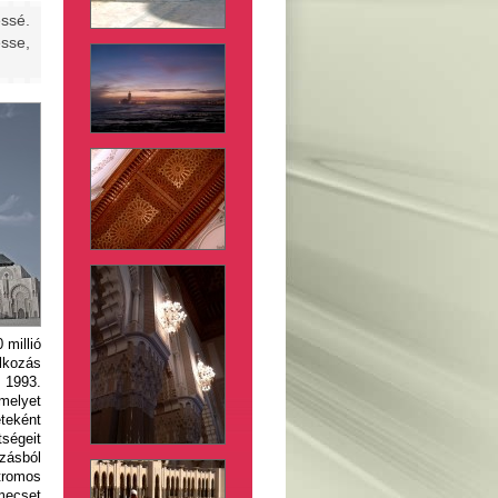
essé.
sse,
 millió
kozás
1993.
melyet
teként
ségeit
ásból
ktromos
 mecset