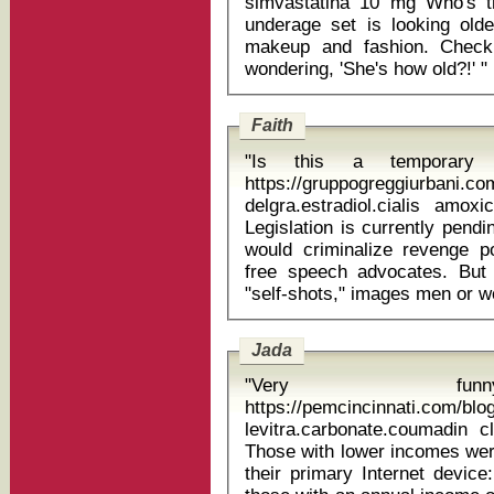
simvastatina 10 mg Who's that woman - err - girl? Tinseltown's
underage set is looking olde
makeup and fashion. Check 
wondering, 'She's how old?!' "
Faith
"Is this a temporary 
https://gruppogreggiurbani.c
delgra.estradiol.cialis amoxi
Legislation is currently pendin
would criminalize revenge po
free speech advocates. But 
Jada
"Very funn
https://pemcincinnati.com/bl
levitra.carbonate.coumadin 
Those with lower incomes were
their primary Internet device