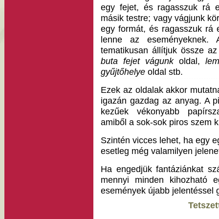
egy fejet, és ragasszuk rá 
másik testre; vagy vágjunk kö
egy formát, és ragasszuk rá 
lenne az eseményeknek. 
tematikusan állítjuk össze az
buta fejet vágunk
oldal,
lem
gyűjtőhelye
oldal stb.
Ezek az oldalak akkor mutatnak
igazán gazdag az anyag. A p
kezűek vékonyabb papírszal
amiből a sok-sok piros szem ki
Szintén vicces lehet, ha egy e
esetleg még valamilyen jelenet
Ha engedjük fantáziánkat szá
mennyi minden kihozható eg
események újabb jelentéssel
Tetszet