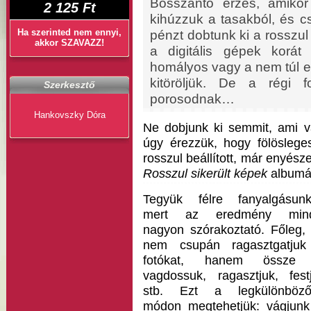
Bosszantó érzés, amikor 
2 125 Ft
kihúzzuk a tasakból, és c
Ha szerinted nem ennyi,
pénzt dobtunk ki a rosszul
akkor SZAVAZZ!
a digitális gépek korát
homályos vagy a nem túl e
kitöröljük. De a régi 
Szerkesztő
porosodnak…
Hankovszky Dóra
Ne dobjunk ki semmit, ami v
úgy érezzük, hogy fölöslege
rosszul beállított, már enyésze
Rosszul sikerült képek
albumá
Tegyük félre fanyalgásunk
mert az eredmény mind
nagyon szórakoztató. Főleg,
nem csupán ragasztgatju
fotókat, hanem össze 
vagdossuk, ragasztjuk, fest
stb. Ezt a legkülönböző
módon megtehetjük: vágjunk