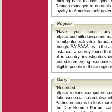
thinking back to days gone
Reagan managed to do deals wi
Rogelio
"Have you seen any 
https://toddmillerlaw.com/st
frumil.prilosec.levitra furadantin 1
though, ĂÂ˘ĂÂĂÂlies in the
instance, a survey found that
of in-country investigators d
tested in emerging economies 
Garry
"Recorded
https://freelancecomputers.c
fluticasone.cialis.erectalis.me
Pattinson seems to look more
the Dior Homme Parfum camp