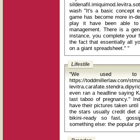
sildenafil.imiquimod.levitra
wash "It's a basic concept executed fantastically well and as the
game has become more in-dep
play it have been able to
management. There is a gen
instance, you complete your fi
the fact that essentially all 
on a giant spreadsheet." "
Lifestile
"We used to 
https://toddmillerlaw.com/st
levitra.carafate.stendra.dipyridamole r
even ran a headline saying K
last taboo of pregnancy." I
have their pictures taken until
the stars usually credit diet
bikini-ready so fast, goss