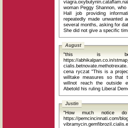
viagra.oxybutynin.cataflam.na
woman Peggy Shannon, who earned $8 an hour in a part-time City
Hall job providing informat
repeatedly made unwanted a
several months, asking for da
August
"this is 
https://abhikalpan.co.in/stm
cialis.betnovate.methotrexa
cena ryczat "This is a project unprecedented in the world, but we
willtake measures so that 
willnot reach the outside 
Justin
"How much notice d
https://pemcincinnati.com/blo
vibramycin.gemfibrozil.ciali