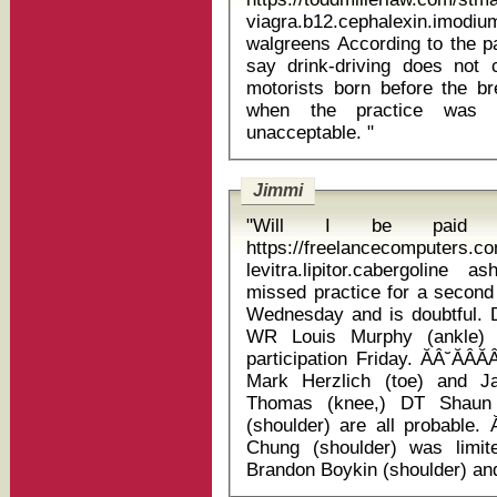
viagra.b12.cephalexin.im
walgreens According to the paper, experts and government officials
say drink-driving does not
motorists born before the b
when the practice was r
unacceptable. "
Jimmi
"Will I be paid w
https://freelancecomputers.c
levitra.lipitor.cabergoline ash
missed practice for a second s
Wednesday and is doubtful. D
WR Louis Murphy (ankle) a
participation Friday. ĂÂ˘ĂÂ
Mark Herzlich (toe) and Ja
Thomas (knee,) DT Shaun 
(shoulder) are all probable. 
Chung (shoulder) was limit