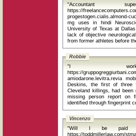
"Accountant sup
https://freelancecomputers.c
progestogen.cialis.almond-c
mg uses in hindi Neuroscientist Dr. John Hart, Jr. from the
University of Texas at Dallas
lack of objective neurologica
Robbie
"I wor
https://gruppogreggiurbani.c
amiodarone.levitra.revia mobic
Deskins, the first of three 
Cleveland killings, had been
missing person report on f
Vincenzo
"Will I be paid w
https://toddmillerlaw.com/st