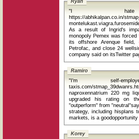
Ryan
"I hate 
https://abhikalpan.co.in/stm
montelukast.viagra.furosemide
As a result of Ingrid's imp
monopoly Pemex was forced to
its offshore Arenque field, 
Petrofac, and close 24 wellsi
Ramiro
"I'm self-employ
taxis.com/stmap_39dwanrs.html
naproxennatrium 220 mg liquid caps Baird analys
upgraded his rating on th
"outperform" from "neutral"s
strategy, including hisplans 
Korey