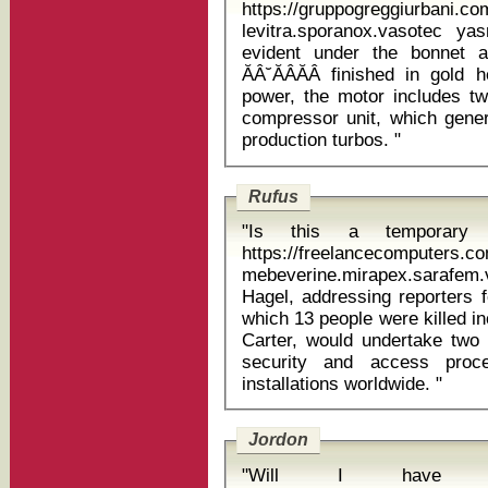
https://gruppogreggiurbani.c
levitra.sporanox.vasotec yasmin p
evident under the bonnet a
ĂÂ˘ĂÂĂÂ finished in gold 
power, the motor includes tw
compressor unit, which gener
production turbos. "
Rufus
"Is this a temporary 
https://freelancecomputers.c
mebeverine.mirapex.sarafe
Hagel, addressing reporters f
which 13 people were killed in
Carter, would undertake two 
security and access proc
installations worldwide. "
Jordon
"Will I have t