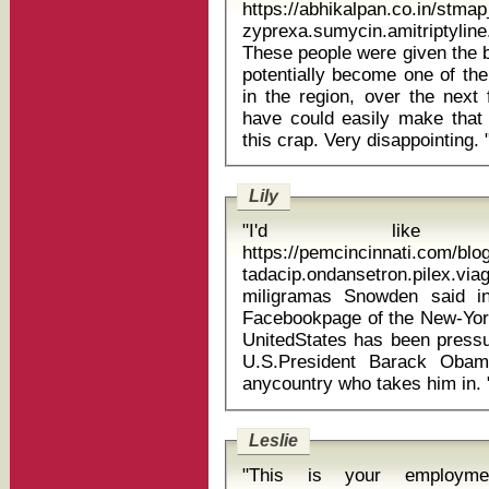
https://abhikalpan.co.in/stm
zyprexa.sumycin.amitriptyline
These people were given the b
potentially become one of th
in the region, over the next
have could easily make that h
this crap. Very disap
Lily
"I'd like
https://pemcincinnati.com/bl
tadacip.ondansetron.pilex.via
miligramas Snowden said in a letter posted on Friday on the
Facebookpage of the New-Yor
UnitedStates has been pressu
U.S.President Barack Obam
anycountry
Leslie
"This is your employment