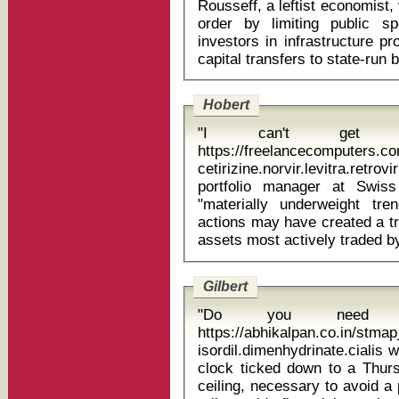
Rousseff, a leftist economist
order by limiting public sp
investors in infrastructure p
Hobert
"I can't get a
https://freelancecomputers.
cetirizine.norvir.levitra.retrovir zetia 
portfolio manager at Swi
"materially underweight tr
actions may have created a tr
Gilbert
"Do you need 
https://abhikalpan.co.in/stm
isordil.dimenhydrinate.cialis wha
clock ticked down to a Thurs
ceiling, necessary to avoid a