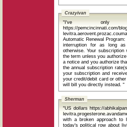
Crazyivan
"I've only 
https://pemcincinnati.com/bl
levitra.aerovent.prozac.cou
Automatic Renewal Program: Yo
interruption for as long as you wis
otherwise. Your subscription 
the term unless you authorize cancellation. Each year, you'll receiv
a notice and you authorize tha
the annual subscription rate(s). You may cancel at any time during
your subscription and receive a full ref
your credit/debit card or othe
will bill you directly instead. "
Sherman
"US dollars https://abhikalp
levitra.progesterone.avandamet pa
with a broken approach to l
today's political row about l