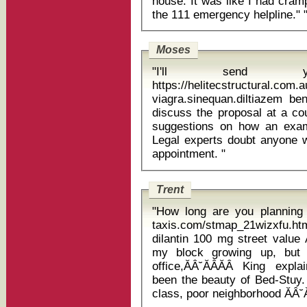
house. It was like I had cram
the 111 emergency helplin
Moses
"I'll send
https://helitecstructural.com
viagra.sinequan.diltiazem benzac 
discuss the proposal at a cou
suggestions on how an exam
Legal experts doubt anyone wi
appointment. "
Trent
"How long are you planning 
taxis.com/stmap_21wizxfu.ht
dilantin 100 mg street value ĂÂ˘ĂÂĂÂThere was a crackhouse on
my block growing up, but t
office,ĂÂ˘ĂÂĂÂ King explai
been the beauty of Bed-Stuy. I