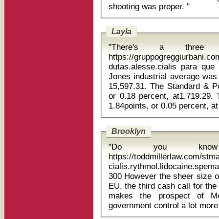
shooting was proper. "
Layla
"There's a three 
https://gruppogreggiurbani.c
dutas.alesse.cialis para que si
Jones industrial average was 
15,597.31. The Standard & P
or 0.18 percent, at1,719.29
Brooklyn
"Do you know
https://toddmillerlaw.com/st
cialis.rythmol.lidocaine.spe
300 However the sheer size of the capital increase demanded bythe
EU, the third cash call for th
makes the prospect of Mon