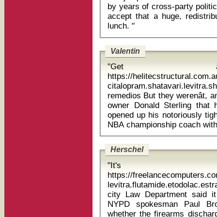
by years of cross-party politic
accept that a huge, redistrib
lunch. "
Valentin
"Get 
https://helitecstructural.com.
citalopram.shatavari.levitra.
remedios But they werenât, and the ending felt so abrupt to Clippers
owner Donald Sterling that
opened up his notoriously tig
Herschel
"It'
https://freelancecomputers.c
levitra.flutamide.etodolac.es
city Law Department said i
NYPD spokesman Paul Bro
whether the firearms dischar