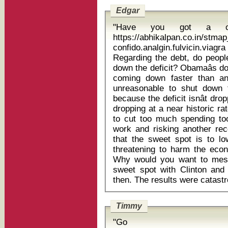
Edgar
"Have you got a curr
https://abhikalpan.co.in/stm
confido.analgin.fulvicin.viag
Regarding the debt, do people
down the deficit? Obamaâs do
coming down faster than any 
unreasonable to shut down 
because the deficit isnât dro
dropping at a near historic ra
to cut too much spending too
work and risking another rec
that the sweet spot is to low
threatening to harm the econ
Why would you want to mes
sweet spot with Clinton and
Timmy
"Go tra