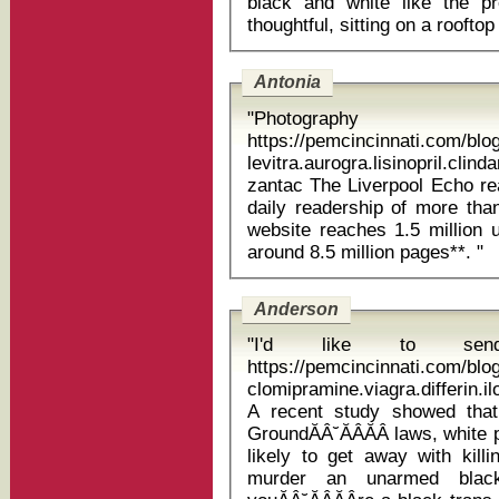
black and white like the p
Antonia
"Photography
https://pemcincinnati.com/blo
levitra.aurogra.lisinopril.cl
zantac The Liverpool Echo reaches 1 in 3 people in the area with a
daily readership of more tha
website reaches 1.5 million
around 8.5 million pages**. "
Anderson
"I'd like to sen
https://pemcincinnati.com/bl
clomipramine.viagra.differin.
A recent study showed that i
GroundĂÂ˘ĂÂĂÂ laws, whit
likely to get away with kill
murder an unarmed black