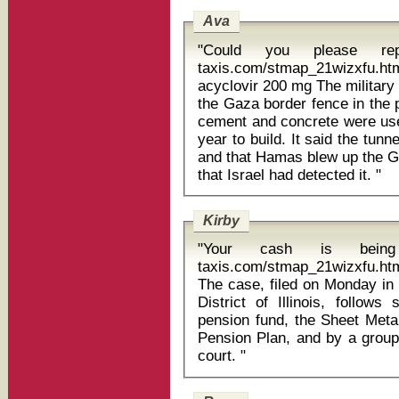
Ava
"Could you please repe
taxis.com/stmap_21wizxfu.ht
acyclovir 200 mg The military said it was the third tunnel found along
the Gaza border fence in the p
cement and concrete were use
year to build. It said the tunn
and that Hamas blew up the Gaz
that Israel had detected it. "
Kirby
"Your cash is being c
taxis.com/stmap_21wizxfu.htm
The case, filed on Monday in 
District of Illinois, follows
pension fund, the Sheet Meta
Pension Plan, and by a group
court. "