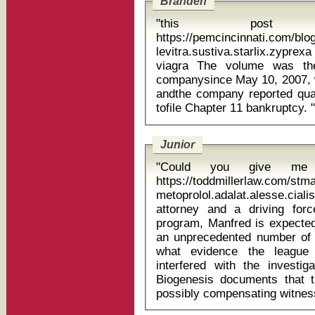
Branden
"this post 
https://pemcincinnati.com/bl
levitra.sustiva.starlix.zyp
viagra The volume was the most active trading day for the
companysince May 10, 2007, w
andthe company reported quar
tofile Chapter 11 bankruptcy. "
Junior
"Could you give me 
https://toddmillerlaw.com/st
metoprolol.adalat.alesse.cial
attorney and a driving force
program, Manfred is expecte
an unprecedented number of g
what evidence the league 
interfered with the investi
Biogenesis documents that t