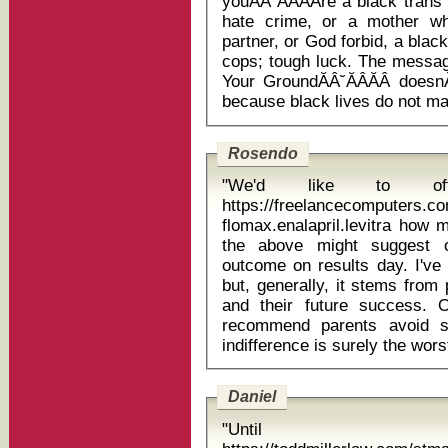
youĂÂ˘ĂÂĂÂre a black tra
hate crime, or a mother wh
partner, or God forbid, a blac
cops; tough luck. The message 
Your GroundĂÂ˘ĂÂĂÂ doesnĂ
Rosendo
"We'd like to o
https://freelancecomputers.c
flomax.enalapril.levitra how much
the above might suggest o
outcome on results day. I've
but, generally, it stems from
and their future success. On
recommend parents avoid so
Daniel
"Until