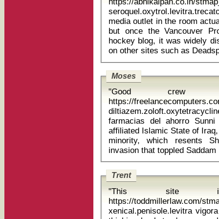
https://abhikalpan.co.in/stm
seroquel.oxytrol.levitra.trecator
media outlet in the room actu
but once the Vancouver Pro
hockey blog, it was widely di
Moses
"Good crew 
https://freelancecomputers.c
diltiazem.zoloft.oxytetracyc
farmacias del ahorro Sunni insurgents, including the al Qaeda-
affiliated Islamic State of Ira
minority, which resents Sh
Trent
"This site 
https://toddmillerlaw.com/st
xenical.penisole.levitra vigora tablet for