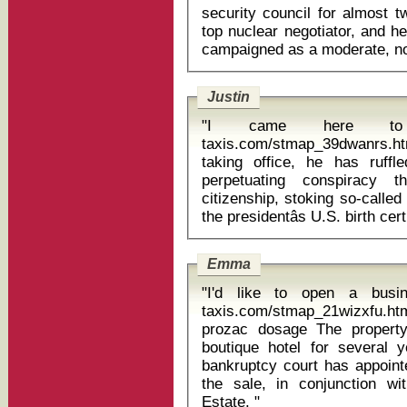
security council for almost 
top nuclear negotiator, and he
Justin
"I came here to st
taxis.com/stmap_39dwanrs.html r
taking office, he has ruff
perpetuating conspiracy t
citizenship, stoking so-called 
Emma
"I'd like to open a busin
taxis.com/stmap_21wizxfu.html
prozac dosage The property had been operating as a 10-room
boutique hotel for several y
bankruptcy court has appoin
the sale, in conjunction wi
Estate. "