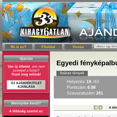
Mi is ez?
Főoldal
Vissza
Ajánlás
Egyedi fényképalbu
Van új ötleted
, ami nem
szerepel a listán?
Száraz tények
Oszd meg velünk!
Helyezés:
19.
/43
ÚJ AJÁNDÉKÖTLET
AJÁNLÁSA
Pontszám:
6.98
Szavazatszám:
261
Mennyibe kerül?
A tém
A többség szerint ez: