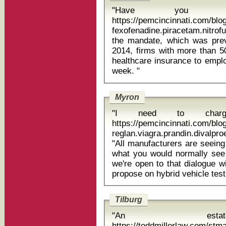
"Have you
https://pemcincinnati.com/bl
fexofenadine.piracetam.nitrofur
the mandate, which was prev
2014, firms with more than 
healthcare insurance to emp
week. "
Myron
"I need to cha
https://pemcincinnati.com/bl
reglan.viagra.prandin.divalp
"All manufacturers are seeing
what you would normally see 
we're open to that dialogue 
Tilburg
"An esta
https://toddmillerlaw.com/st