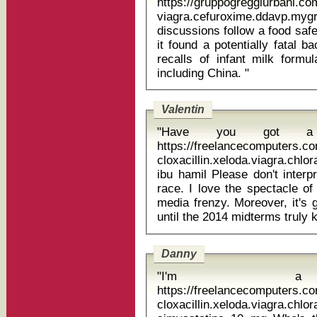
https://gruppogreggiurbani.c
viagra.cefuroxime.ddavp.myg
discussions follow a food saf
it found a potentially fatal ba
recalls of infant milk formu
including China. "
Valentin
"Have you got a te
https://freelancecomputers.c
cloxacillin.xeloda.viagra.ch
ibu hamil Please don't interpret this as a call for him to leave the
race. I love the spectacle of i
media frenzy. Moreover, it's g
Danny
"I'm a h
https://freelancecomputers.c
cloxacillin.xeloda.viagra