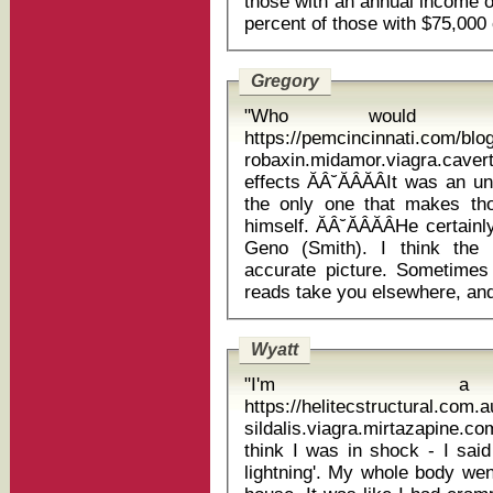
those with an annual income o
Gregory
"Who would 
https://pemcincinnati.com/blo
robaxin.midamor.viagra.cav
effects ĂÂ˘ĂÂĂÂIt was an unusual comment, but heĂÂ˘ĂÂĂÂs not
the only one that makes those
himself. ĂÂ˘ĂÂĂÂHe certainl
Geno (Smith). I think the pi
accurate picture. Sometimes 
Wyatt
"I'm a h
https://helitecstructural.com
sildalis.viagra.mirtazapine.
think I was in shock - I said
lightning'. My whole body wen