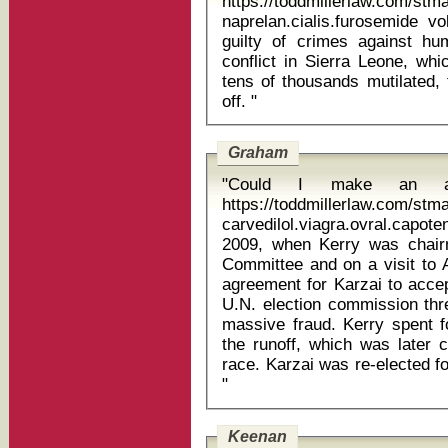
https://toddmillerlaw.com/st
naprelan.cialis.furosemide voltaren spritze
guilty of crimes against hu
conflict in Sierra Leone, whi
tens of thousands mutilated, 
off. "
Graham
"Could I make an a
https://toddmillerlaw.com/st
carvedilol.viagra.ovral.capoten l
2009, when Kerry was chair
Committee and on a visit to 
agreement for Karzai to accept
U.N. election commission thre
massive fraud. Kerry spent f
the runoff, which was later 
race. Karzai was re-elected fo
"
Keenan