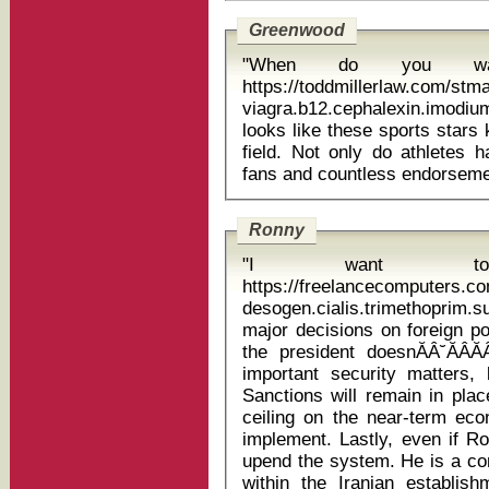
Greenwood
"When do you wa
https://toddmillerlaw.com/st
viagra.b12.cephalexin.imodium lamis
looks like these sports stars
field. Not only do athletes h
Ronny
"I want t
https://freelancecomputers.c
desogen.cialis.trimethoprim.
major decisions on foreign po
the president doesnĂÂ˘ĂÂ
important security matters,
Sanctions will remain in plac
ceiling on the near-term ec
implement. Lastly, even if Ro
upend the system. He is a co
within the Iranian establishm